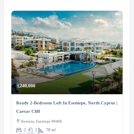
£240,000
Ready 2-Bedroom Loft In Esentepe, North Cyprus |
Caesar Cliff
Kyrenia, Esentepe 99400
2
2
78
m²