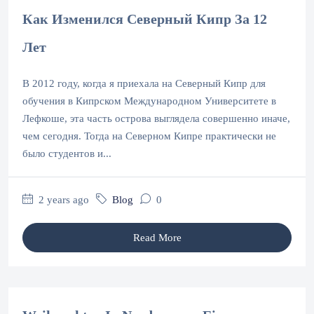
Как Изменился Северный Кипр За 12
Лет
В 2012 году, когда я приехала на Северный Кипр для
обучения в Кипрском Международном Университете в
Лефкоше, эта часть острова выглядела совершенно иначе,
чем сегодня. Тогда на Северном Кипре практически не
было студентов и...
2 years ago
Blog
0
Read More