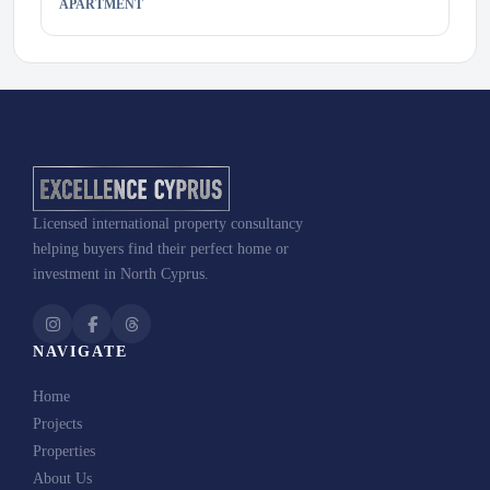
APARTMENT
Licensed international property consultancy
helping buyers find their perfect home or
investment in North Cyprus.
NAVIGATE
Home
Projects
Properties
About Us